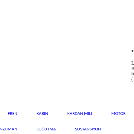
İ
B
i
(
FREN
KABIN
KARDAN MILI
MOTOR
ANZUMAN
SOĞUTMA
SÜSYANSIYON