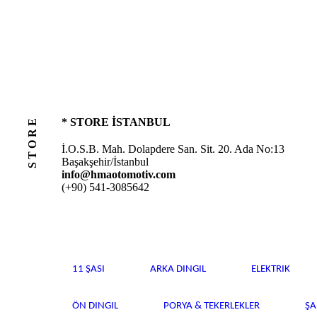
STORE
* STORE İSTANBUL
İ.O.S.B. Mah. Dolapdere San. Sit. 20. Ada No:13
Başakşehir/İstanbul
info@hmaotomotiv.com
(+90) 541-3085642
11 ŞASI
ARKA DINGIL
ELEKTRIK
ÖN DINGIL
PORYA & TEKERLEKLER
Ş