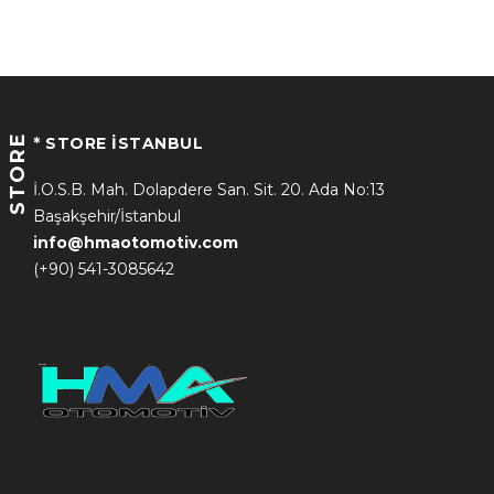
STORE
* STORE İSTANBUL
İ.O.S.B. Mah. Dolapdere San. Sit. 20. Ada No:13
Başakşehir/İstanbul
info@hmaotomotiv.com
(+90) 541-3085642