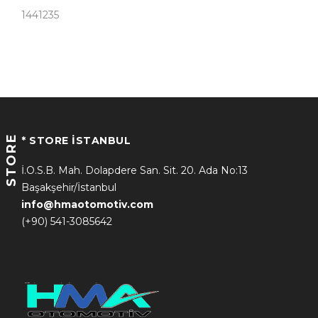
1441235
STORE
* STORE İSTANBUL
İ.O.S.B. Mah. Dolapdere San. Sit. 20. Ada No:13
Başakşehir/İstanbul
info@hmaotomotiv.com
(+90) 541-3085642