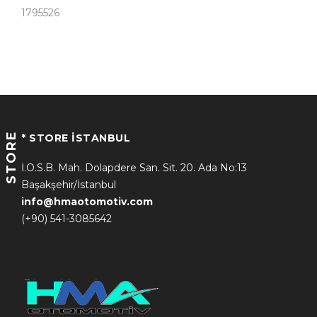
1795526
STORE
* STORE İSTANBUL
İ.O.S.B. Mah. Dolapdere San. Sit. 20. Ada No:13
Başakşehir/İstanbul
info@hmaotomotiv.com
(+90) 541-3085642