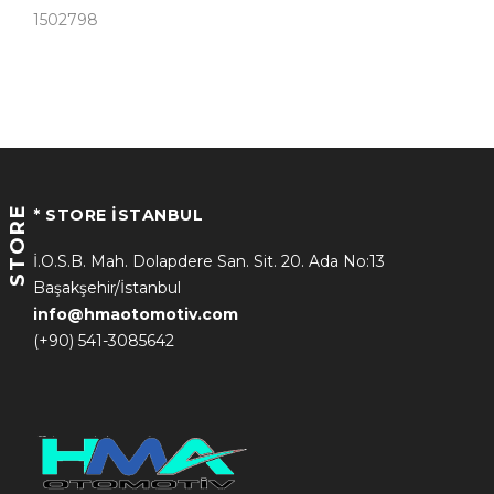
1502798
STORE
* STORE İSTANBUL
İ.O.S.B. Mah. Dolapdere San. Sit. 20. Ada No:13
Başakşehir/İstanbul
info@hmaotomotiv.com
(+90) 541-3085642