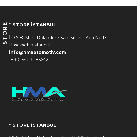
STORE
* STORE İSTANBUL
İ.O.S.B. Mah. Dolapdere San. Sit. 20. Ada No:13
Başakşehir/İstanbul
info@hmaotomotiv.com
(+90) 541-3085642
* STORE İSTANBUL