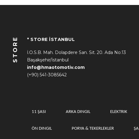
STORE
* STORE İSTANBUL
İ.O.S.B. Mah. Dolapdere San. Sit. 20. Ada No:13
Başakşehir/İstanbul
info@hmaotomotiv.com
(+90) 541-3085642
11 ŞASI
ARKA DINGIL
ELEKTRIK
ÖN DINGIL
PORYA & TEKERLEKLER
Ş