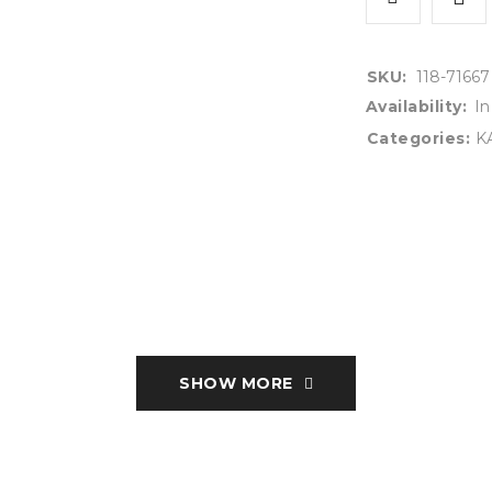
SKU:
118-71667
Availability:
In
Categories:
K
SHOW MORE