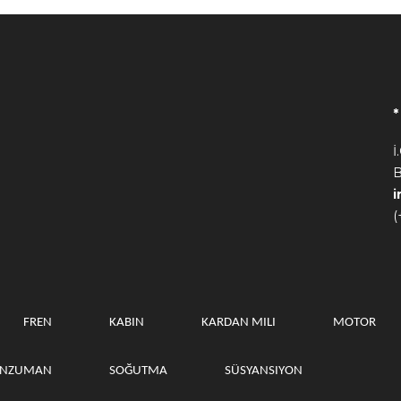
İ
B
(
FREN
KABIN
KARDAN MILI
MOTOR
ANZUMAN
SOĞUTMA
SÜSYANSIYON