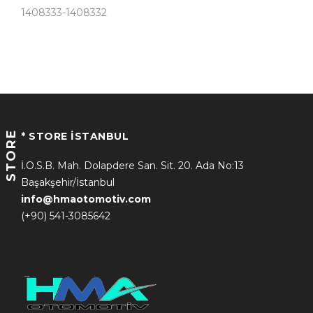
1408333-1408332
STORE
* STORE İSTANBUL
İ.O.S.B. Mah. Dolapdere San. Sit. 20. Ada No:13
Başakşehir/İstanbul
info@hmaotomotiv.com
(+90) 541-3085642