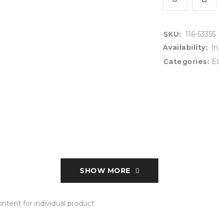
SKU:
116-53355
Availability:
In
Categories:
E
SHOW MORE
tent for individual product