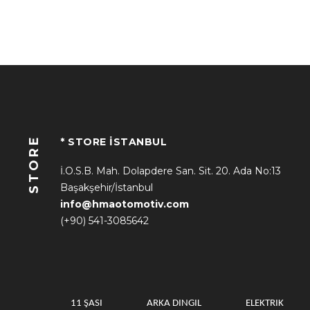
STORE
* STORE İSTANBUL
İ.O.S.B. Mah. Dolapdere San. Sit. 20. Ada No:13
Başakşehir/İstanbul
info@hmaotomotiv.com
(+90) 541-3085642
11 ŞASI
ARKA DINGIL
ELEKTRIK