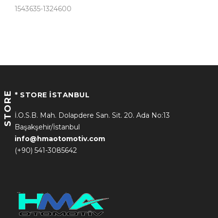
1543635-1324600
STORE
* STORE İSTANBUL
İ.O.S.B. Mah. Dolapdere San. Sit. 20. Ada No:13
Başakşehir/İstanbul
info@hmaotomotiv.com
(+90) 541-3085642