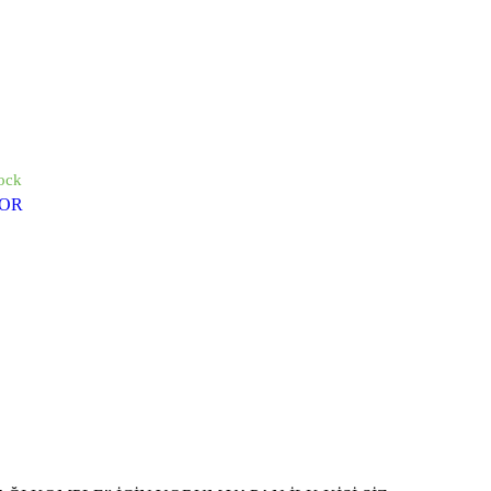
ock
OR