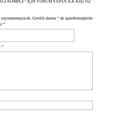
ĞI KOMPLE” IÇIN YORUM YAPAN ILK KIŞI SIZ
z yayımlanmayacak.
Gerekli alanlar
*
ile işaretlenmişlerdir
iz
*
z
*