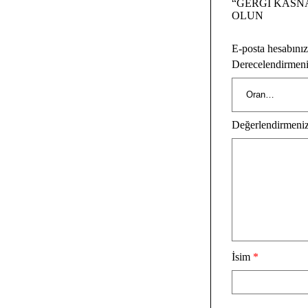
“GERGİ KASNA
OLUN
E-posta hesabını
Derecelendirmen
Değerlendirmeni
İsim
*