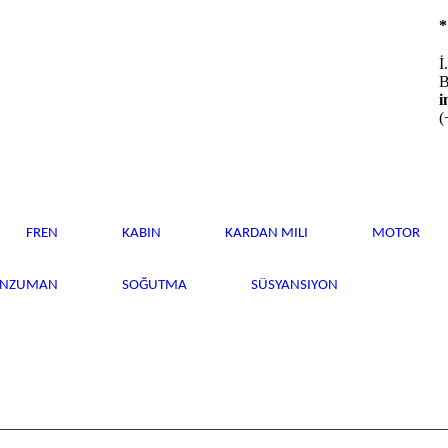
İ
B
i
(
FREN
KABIN
KARDAN MILI
MOTOR
ANZUMAN
SOĞUTMA
SÜSYANSIYON