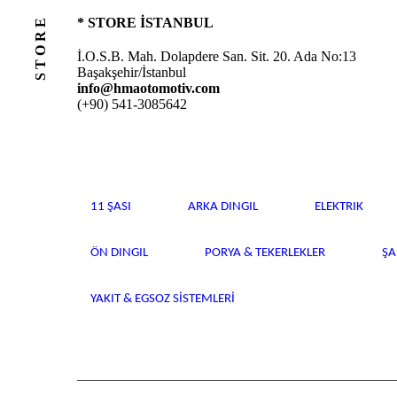
STORE
* STORE İSTANBUL
İ.O.S.B. Mah. Dolapdere San. Sit. 20. Ada No:13
Başakşehir/İstanbul
info@hmaotomotiv.com
(+90) 541-3085642
11 ŞASI
ARKA DINGIL
ELEKTRIK
ÖN DINGIL
PORYA & TEKERLEKLER
Ş
YAKIT & EGSOZ SISTEMLERI