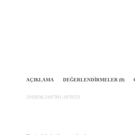
AÇIKLAMA
DEĞERLENDIRMELER (0)
2192038-2197391-1870553