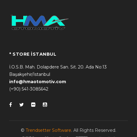
* STORE İSTANBUL
İ.O.S.B. Mah. Dolapdere San. Sit. 20. Ada No:13
Başakşehir/İstanbul
info@hmaotomotiv.com
(+90) 541-3085642
©
Trendsetter Software
. All Rights Reserved.