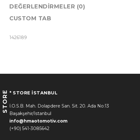
DEĞERLENDIRMELER (0)
CUSTOM TAB
1426189
STORE
* STORE İSTANBUL
İ.O.S.B. Mah. Dolapdere San. Sit. 20. Ada No:13
Başakşehir/İstanbul
info@hmaotomotiv.com
(+90) 541-3085642