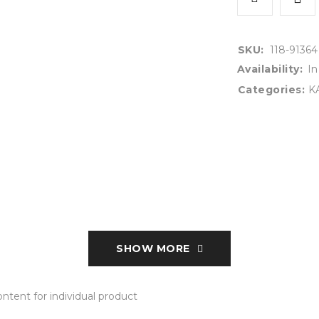
SKU:
118-91364
Availability:
In
Categories:
K
SHOW MORE
tent for individual product