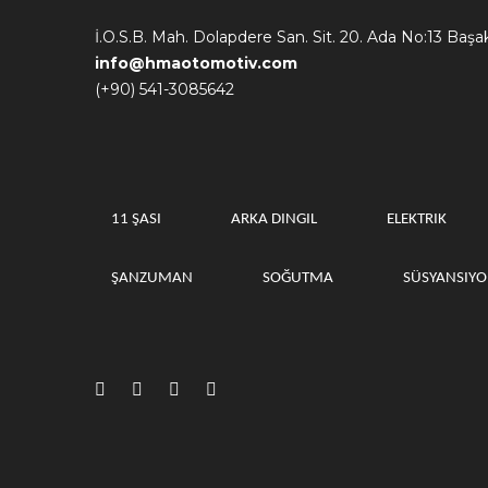
İ.O.S.B. Mah. Dolapdere San. Sit. 20. Ada No:13 Başa
info@hmaotomotiv.com
(+90) 541-3085642
11 ŞASI
ARKA DINGIL
ELEKTRIK
ŞANZUMAN
SOĞUTMA
SÜSYANSIY