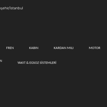
kşehir/İstanbul
FREN
KABIN
KARDAN MILI
MOTOR
ON
YAKIT & EGSOZ SISTEMLERI