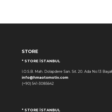
STORE
* STORE İSTANBUL
İ.O.S.B. Mah. Dolapdere San. Sit. 20. Ada No:13 Başa
info@hmaotomotiv.com
(+90) 541-3085642
* STORE İSTANBUL