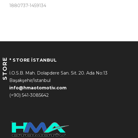
1880737-1459134
STORE
* STORE İSTANBUL
İ.O.S.B. Mah. Dolapdere San. Sit. 20. Ada No:13
Başakşehir/İstanbul
info@hmaotomotiv.com
(+90) 541-3085642