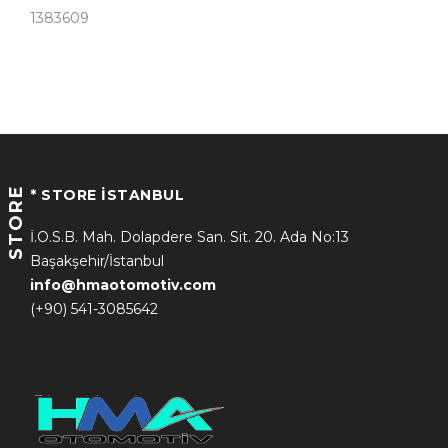
1383609
STORE
* STORE İSTANBUL
İ.O.S.B. Mah. Dolapdere San. Sit. 20. Ada No:13
Başakşehir/İstanbul
info@hmaotomotiv.com
(+90) 541-3085642