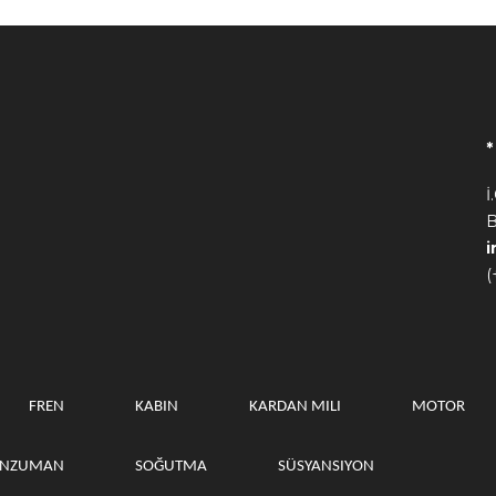
İ
B
(
FREN
KABIN
KARDAN MILI
MOTOR
ANZUMAN
SOĞUTMA
SÜSYANSIYON