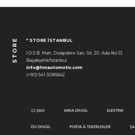
STORE
* STORE İSTANBUL
İ.O.S.B. Mah. Dolapdere San. Sit. 20. Ada No:13
Başakşehir/İstanbul
info@hmaotomotiv.com
(+90) 541-3085642
11 ŞASI
ARKA DINGIL
ELEKTRIK
ÖN DINGIL
PORYA & TEKERLEKLER
Ş