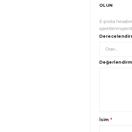
OLUN
E-posta hesabı
işaretlenmişlerd
Derecelendi
Değerlendir
İsim
*