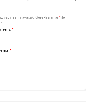
nız yayımlanmayacak.
Gerekli alanlar
*
ile
ir
rmeniz
*
meniz
*