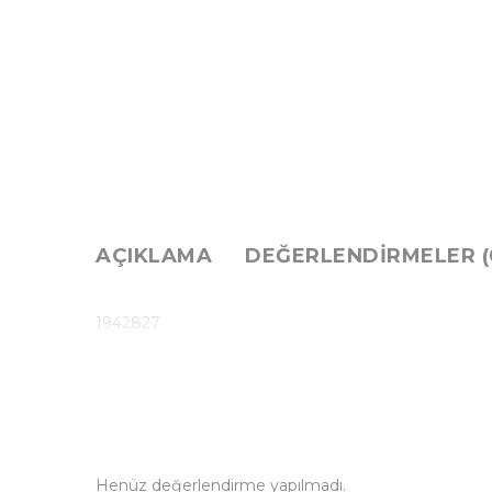
AÇIKLAMA
DEĞERLENDIRMELER (
1942827
Henüz değerlendirme yapılmadı.