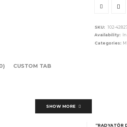
SKU:
102-4282
Availability:
In
Categories:
M
0)
CUSTOM TAB
SHOW MORE
“RADYATÖR D