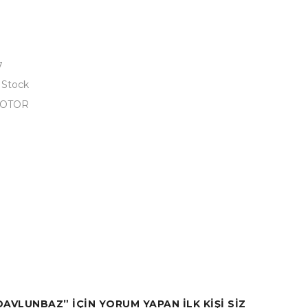
7
 Stock
OTOR
AVLUNBAZ” IÇIN YORUM YAPAN ILK KIŞI SIZ