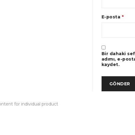
E-posta
*
Bir dahaki se
adımı, e-post
kaydet.
tent for individual product