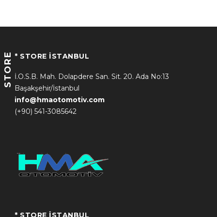
STORE
* STORE İSTANBUL
İ.O.S.B. Mah. Dolapdere San. Sit. 20. Ada No:13
Başakşehir/İstanbul
info@hmaotomotiv.com
(+90) 541-3085642
* STORE İSTANBUL