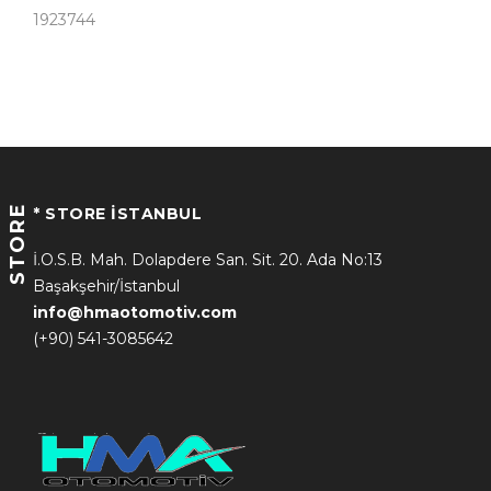
1923744
STORE
* STORE İSTANBUL
İ.O.S.B. Mah. Dolapdere San. Sit. 20. Ada No:13
Başakşehir/İstanbul
info@hmaotomotiv.com
(+90) 541-3085642