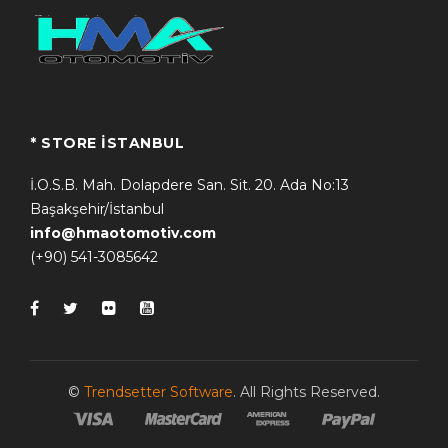
* STORE İSTANBUL
İ.O.S.B. Mah. Dolapdere San. Sit. 20. Ada No:13
Başakşehir/İstanbul
info@hmaotomotiv.com
(+90) 541-3085642
©
Trendsetter Software
. All Rights Reserved.