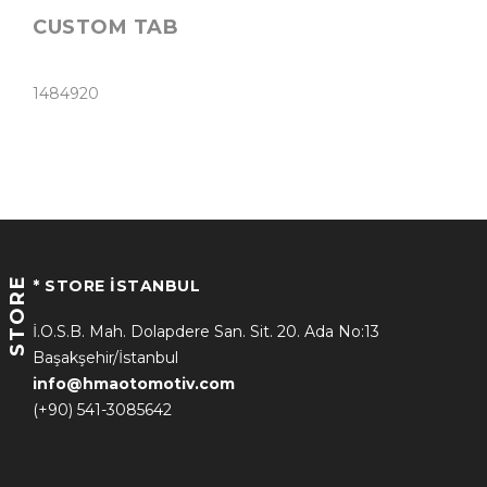
CUSTOM TAB
1484920
STORE
* STORE İSTANBUL
İ.O.S.B. Mah. Dolapdere San. Sit. 20. Ada No:13
Başakşehir/İstanbul
info@hmaotomotiv.com
(+90) 541-3085642