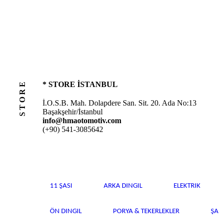
STORE
* STORE İSTANBUL
İ.O.S.B. Mah. Dolapdere San. Sit. 20. Ada No:13
Başakşehir/İstanbul
info@hmaotomotiv.com
(+90) 541-3085642
11 ŞASI
ARKA DINGIL
ELEKTRIK
ÖN DINGIL
PORYA & TEKERLEKLER
Ş