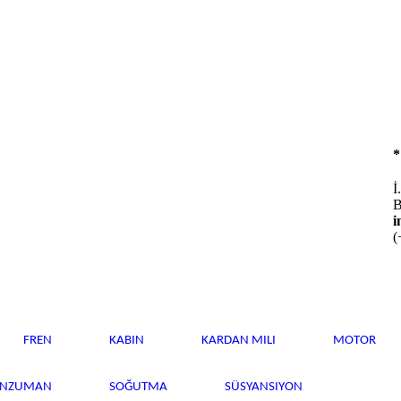
İ
B
i
(
FREN
KABIN
KARDAN MILI
MOTOR
ANZUMAN
SOĞUTMA
SÜSYANSIYON