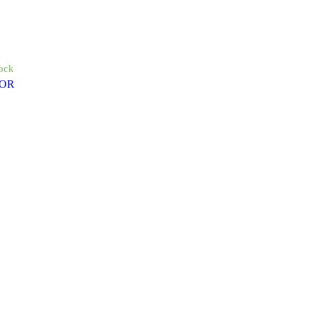
ock
OR