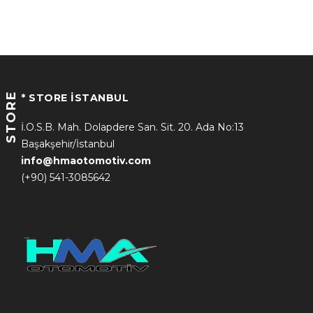
STORE
* STORE İSTANBUL
İ.O.S.B. Mah. Dolapdere San. Sit. 20. Ada No:13
Başakşehir/İstanbul
info@hmaotomotiv.com
(+90) 541-3085642