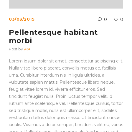
03/03/2015
0
0
Pellentesque habitant
morbi
Post by
MA
Lorem ipsum dolor sit amet, consectetur adipiscing elit.
Nulla vitae libero placerat, convallis metus ac, facilisis
urna. Curabitur interdum nisl in ligula ultricies, a
vulputate sapien mattis. Pellentesque libero neque,
feugiat vitae lorem id, viverra efficitur eros. Sed
tincidunt feugiat nulla. Proin luctus tempor velit, id
rutrum ante scelerisque vel. Pellentesque cursus, tortor
sed tristique mollis, nulla est ullamcorper elit, sodales
vestibulum tellus dolor quis massa. Ut tincidunt cursus
iaculis. Vivamus a dolor semper, tincidunt velit eu, varius
augue. Pellentesque ullamcorper eleifend ipsum, sed