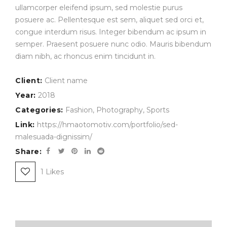
ullamcorper eleifend ipsum, sed molestie purus
posuere ac. Pellentesque est sem, aliquet sed orci et,
congue interdum risus. Integer bibendum ac ipsum in
semper. Praesent posuere nunc odio. Mauris bibendum
diam nibh, ac rhoncus enim tincidunt in.
Client:
Client name
Year:
2018
Categories:
Fashion
,
Photography
,
Sports
Link:
https://hmaotomotiv.com/portfolio/sed-
malesuada-dignissim/
Share:
1
Likes