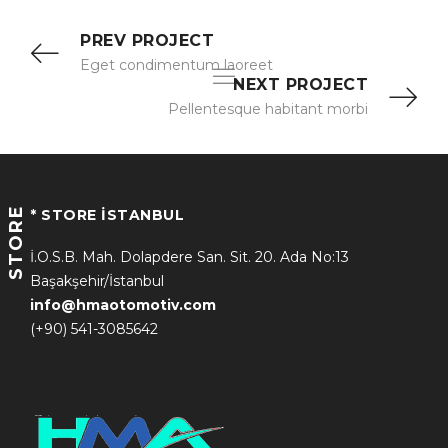
PREV PROJECT
Eget condimentum laoreet
NEXT PROJECT
Pellentesque habitant morbi
STORE
* STORE İSTANBUL
İ.O.S.B. Mah. Dolapdere San. Sit. 20. Ada No:13
Başakşehir/İstanbul
info@hmaotomotiv.com
(+90) 541-3085642