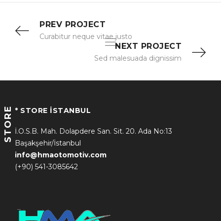
PREV PROJECT
Curabitur neque vitae justo
NEXT PROJECT
Sed malesuada dignissim
STORE
* STORE İSTANBUL
İ.O.S.B. Mah. Dolapdere San. Sit. 20. Ada No:13
Başakşehir/İstanbul
info@hmaotomotiv.com
(+90) 541-3085642