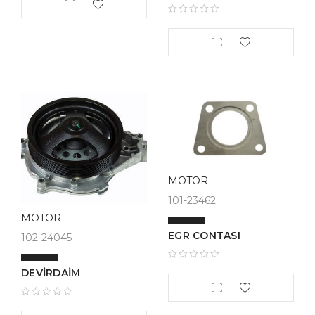
MOTOR
101-23462
MOTOR
EGR CONTASI
102-24045
DEVİRDAİM