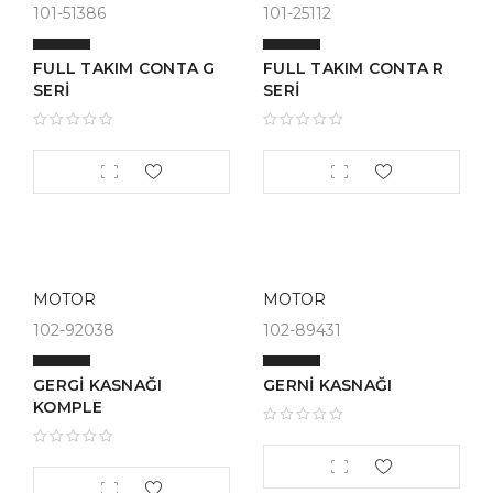
101-51386
101-25112
FULL TAKIM CONTA G
FULL TAKIM CONTA R
SERİ
SERİ
MOTOR
MOTOR
102-92038
102-89431
GERGİ KASNAĞI
GERNİ KASNAĞI
KOMPLE