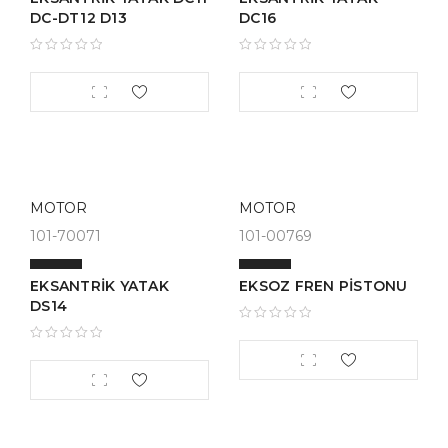
DC-DT12 D13
DC16
MOTOR
MOTOR
101-70071
101-00769
EKSANTRİK YATAK
EKSOZ FREN PİSTONU
DS14