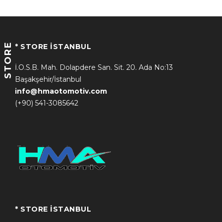
STORE
* STORE İSTANBUL
İ.O.S.B. Mah. Dolapdere San. Sit. 20. Ada No:13
Başakşehir/İstanbul
info@hmaotomotiv.com
(+90) 541-3085642
* STORE İSTANBUL