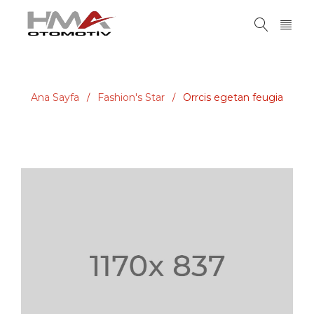
Ana Sayfa
Fashion's Star
Orrcis egetan feugia
/
/