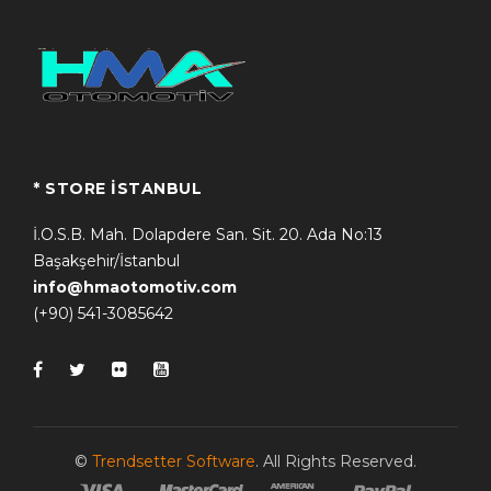
* STORE İSTANBUL
İ.O.S.B. Mah. Dolapdere San. Sit. 20. Ada No:13
Başakşehir/İstanbul
info@hmaotomotiv.com
(+90) 541-3085642
©
Trendsetter Software
. All Rights Reserved.