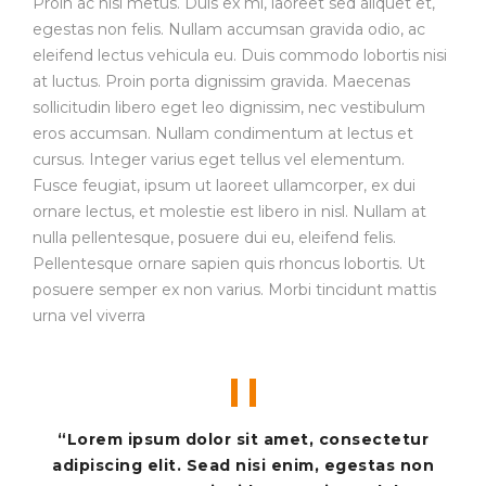
Proin ac nisl metus. Duis ex mi, laoreet sed aliquet et,
egestas non felis. Nullam accumsan gravida odio, ac
eleifend lectus vehicula eu. Duis commodo lobortis nisi
at luctus. Proin porta dignissim gravida. Maecenas
sollicitudin libero eget leo dignissim, nec vestibulum
eros accumsan. Nullam condimentum at lectus et
cursus. Integer varius eget tellus vel elementum.
Fusce feugiat, ipsum ut laoreet ullamcorper, ex dui
ornare lectus, et molestie est libero in nisl. Nullam at
nulla pellentesque, posuere dui eu, eleifend felis.
Pellentesque ornare sapien quis rhoncus lobortis. Ut
posuere semper ex non varius. Morbi tincidunt mattis
urna vel viverra
“Lorem ipsum dolor sit amet, consectetur
adipiscing elit. Sead nisi enim, egestas non