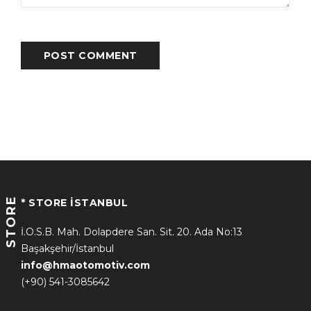
POST COMMENT
STORE
* STORE İSTANBUL
İ.O.S.B. Mah. Dolapdere San. Sit. 20. Ada No:13
Başakşehir/İstanbul
info@hmaotomotiv.com
(+90) 541-3085642