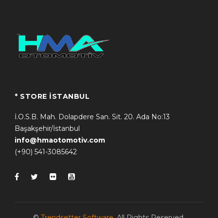
* STORE İSTANBUL
İ.O.S.B. Mah. Dolapdere San. Sit. 20. Ada No:13
Başakşehir/İstanbul
info@hmaotomotiv.com
(+90) 541-3085642
©
Trendsetter Software
. All Rights Reserved.