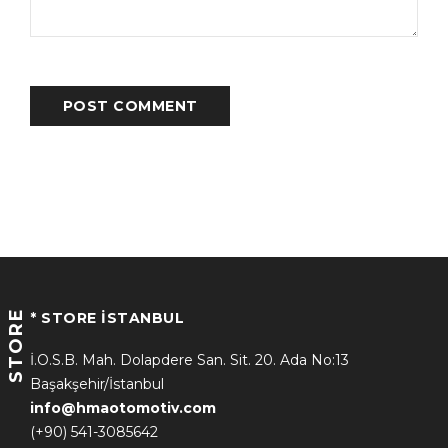
POST COMMENT
STORE
* STORE İSTANBUL
İ.O.S.B. Mah. Dolapdere San. Sit. 20. Ada No:13
Başakşehir/İstanbul
info@hmaotomotiv.com
(+90) 541-3085642