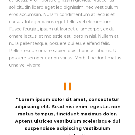
at luctus. Proin porta dignissim gravida. Maecenas
sollicitudin libero eget leo dignissim, nec vestibulum
eros accumsan. Nullam condimentum at lectus et
cursus. Integer varius eget tellus vel elementum.
Fusce feugiat, ipsum ut laoreet ullamcorper, ex dui
ornare lectus, et molestie est libero in nisl. Nullam at
nulla pellentesque, posuere dui eu, eleifend felis.
Pellentesque ornare sapien quis rhoncus lobortis. Ut
posuere semper ex non varius. Morbi tincidunt mattis
urna vel viverra
“Lorem ipsum dolor sit amet, consectetur
adipiscing elit. Sead nisi enim, egestas non
metus tempus, tincidunt maximus dolor.
Aptent ultrices vestibulum scelerisque dui
suspendisse adipiscing vestibulum