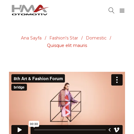
Ana Sayfa
Fashion's Star
Domestic
/
/
/
Quisque elit mauris