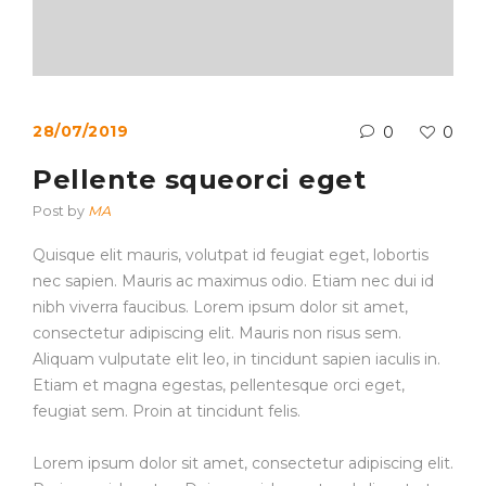
28/07/2019
0
0
Pellente squeorci eget
Post by
MA
Quisque elit mauris, volutpat id feugiat eget, lobortis
nec sapien. Mauris ac maximus odio. Etiam nec dui id
nibh viverra faucibus. Lorem ipsum dolor sit amet,
consectetur adipiscing elit. Mauris non risus sem.
Aliquam vulputate elit leo, in tincidunt sapien iaculis in.
Etiam et magna egestas, pellentesque orci eget,
feugiat sem. Proin at tincidunt felis.
Lorem ipsum dolor sit amet, consectetur adipiscing elit.