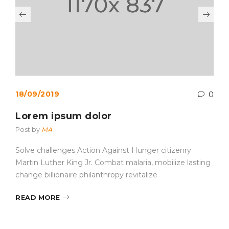
18/09/2019
0
Lorem ipsum dolor
Post by
MA
Solve challenges Action Against Hunger citizenry
Martin Luther King Jr. Combat malaria, mobilize lasting
change billionaire philanthropy revitalize
READ MORE