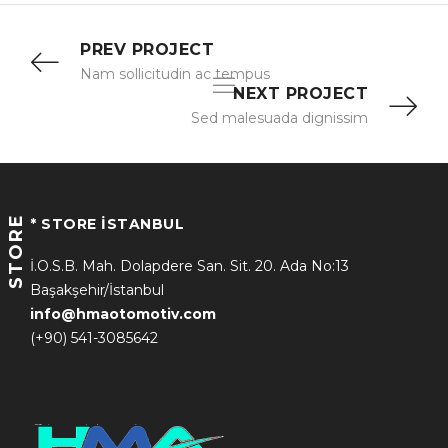
PREV PROJECT
Nam sollicitudin ac tempus
NEXT PROJECT
Sed malesuada dignissim
STORE
* STORE İSTANBUL
İ.O.S.B. Mah. Dolapdere San. Sit. 20. Ada No:13
Başakşehir/İstanbul
info@hmaotomotiv.com
(+90) 541-3085642